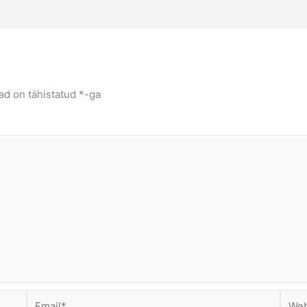
ad on tähistatud
*
-ga
Email*
Webs