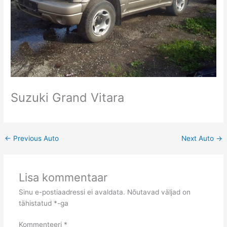
Suzuki Grand Vitara
←
Previous Auto
Next Auto
→
Lisa kommentaar
Sinu e-postiaadressi ei avaldata.
Nõutavad väljad on
tähistatud
*
-ga
Kommenteeri
*