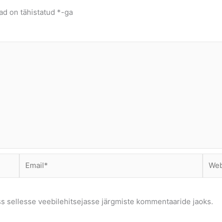
ad on tähistatud
*
-ga
Email*
Webs
ss sellesse veebilehitsejasse järgmiste kommentaaride jaoks.